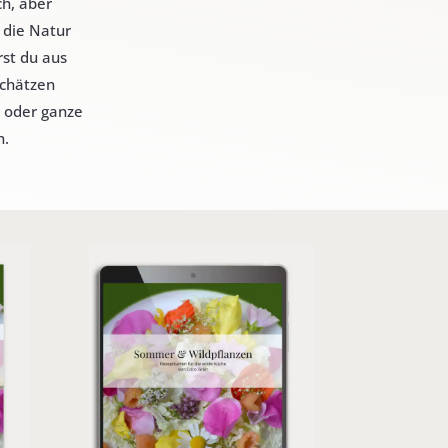
ch, aber
 die Natur
rst du aus
chätzen
r oder ganze
n.