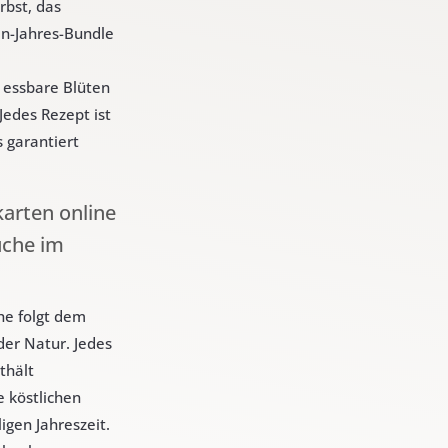
rbst, das
n-Jahres-Bundle
 essbare Blüten
Jedes Rezept ist
s garantiert
karten online
üche im
he folgt dem
der Natur. Jedes
thält
e köstlichen
igen Jahreszeit.