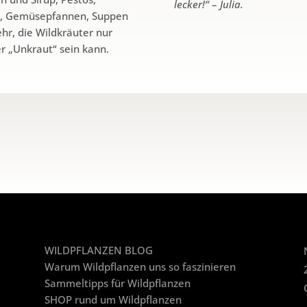
lecker!“
–
Julia.
he, Gemüsepfannen, Suppen
hr, die Wildkräuter nur
r „Unkraut“ sein kann.
WILDPFLANZEN BLOG
Warum Wildpflanzen uns so faszinieren
Sammeltipps für Wildpflanzen
SHOP rund um Wildpflanzen