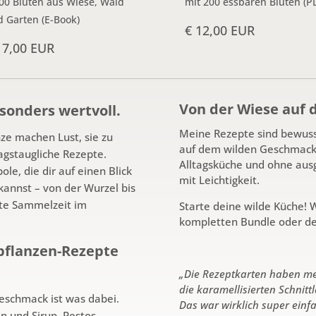
00 Blüten aus Wiese, Wald
mit 200 essbaren Blüten (P
 Garten (E-Book)
€ 12,00 EUR
17,00 EUR
Von der Wiese auf d
sonders wertvoll.
Meine Rezepte sind bewusst
ze machen Lust, sie zu
auf dem wilden Geschmack d
tagstaugliche Rezepte.
Alltagsküche und ohne ausge
le, die dir auf einen Blick
mit Leichtigkeit.
kannst – von der Wurzel bis
ste Sammelzeit im
Starte deine wilde Küche! 
kompletten Bundle oder d
dpflanzen-Rezepte
„Die Rezeptkarten haben mei
die karamellisierten Schnit
eschmack ist was dabei.
Das war wirklich super einfa
in und Sirup, Pestos,