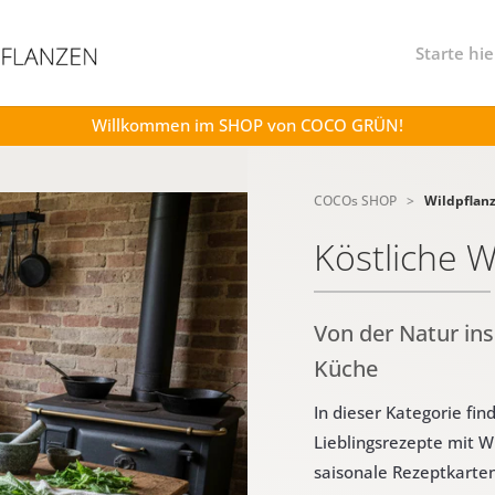
Starte hie
Willkommen im SHOP von COCO GRÜN!
COCOs SHOP
>
Wildpflan
Köstliche 
Von der Natur ins
Küche
In dieser Kategorie fi
Lieblingsrezepte mit W
saisonale Rezeptkarten