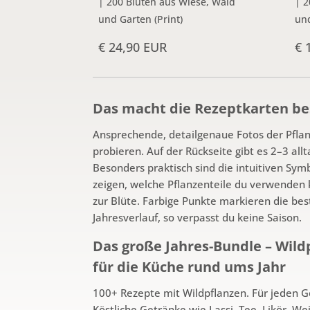
| 200 Blüten aus Wiese, Wald
| 2
und Garten (Print)
und
€ 24,90 EUR
€ 
Das macht die Rezeptkarten be
Ansprechende, detailgenaue Fotos der Pflan
probieren. Auf der Rückseite gibt es 2–3 all
Besonders praktisch sind die intuitiven Symbo
zeigen, welche Pflanzenteile du verwenden 
zur Blüte. Farbige Punkte markieren die be
Jahresverlauf, so verpasst du keine Saison.
Das große Jahres-Bundle – Wil
für die Küche rund ums Jahr
100+ Rezepte mit Wildpflanzen. Für jeden G
Köstliche Getränke wie Lassi, Tee, Likör, We