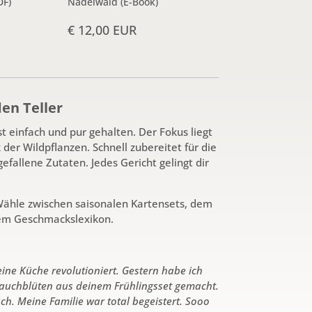
DF)
Nadelwald (E-Book)
€ 12,00 EUR
en Teller
 einfach und pur gehalten. Der Fokus liegt
er Wildpflanzen. Schnell zubereitet für die
fallene Zutaten. Jedes Gericht gelingt dir
Wähle zwischen saisonalen Kartensets, dem
em Geschmackslexikon.
ne Küche revolutioniert. Gestern habe ich
tlauchblüten aus deinem Frühlingsset gemacht.
ch. Meine Familie war total begeistert. Sooo